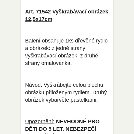
Art. 71542 Vyškrabávací obrázek
12,5x17cm
Balení obsahuje 1ks dřevěné rydlo
a obrázek: z jedné strany
vyškrabávací obrázek, z druhé
strany omalovánka.
Návod
: Vyškrábejte celou plochu
obrázku přiloženým rydlem. Druhý
obrázek vybarvěte pastelkami.
Upozornění:
NEVHODNÉ PRO
DĚTI DO 5 LET. NEBEZPEČÍ