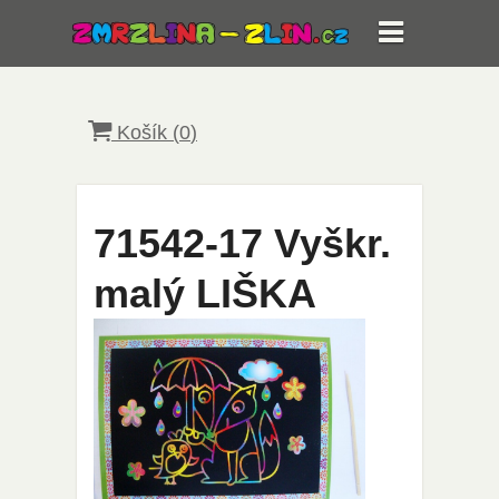
Košík (
0
)
71542-17 Vyškr.
malý LIŠKA