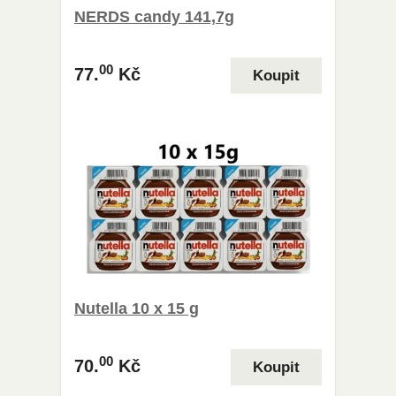
NERDS candy 141,7g
00
77.
Kč
Nutella 10 x 15 g
00
70.
Kč