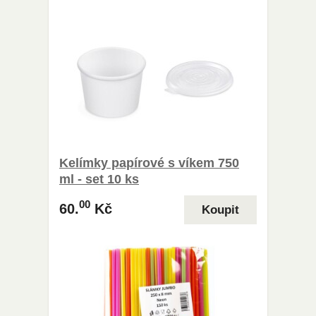
Kelímky papírové s víkem 750
ml - set 10 ks
00
60.
Kč