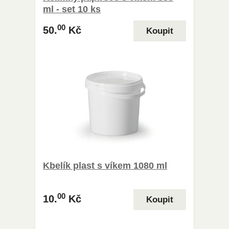
ml - set 10 ks
00
50.
Kč
Kbelík plast s víkem 1080 ml
00
10.
Kč