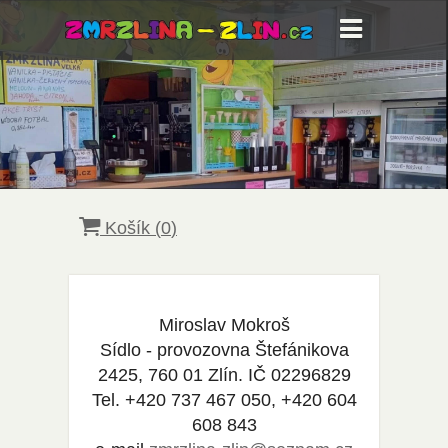
Košík (
0
)
Miroslav Mokroš
Sídlo - provozovna Štefánikova
2425, 760 01 Zlín. IČ 02296829
Tel. +420 737 467 050, +420 604
608 843