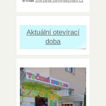
e-mail
zmrzlina-zlin@seznam.cz
Aktuální otevírací
doba