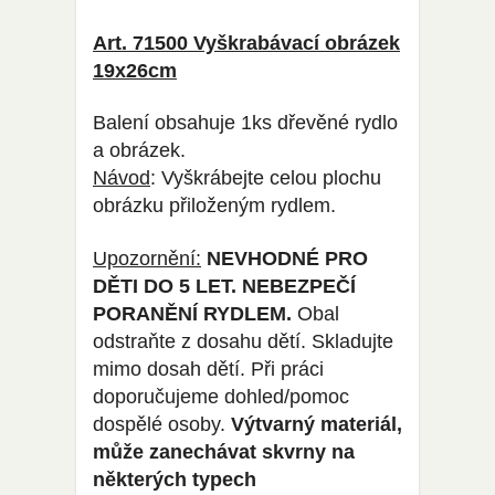
Art. 71500 Vyškrabávací obrázek
19x26cm
Balení obsahuje 1ks dřevěné rydlo
a obrázek.
Návod
: Vyškrábejte celou plochu
obrázku přiloženým rydlem.
Upozornění:
NEVHODNÉ PRO
DĚTI DO 5 LET. NEBEZPEČÍ
PORANĚNÍ RYDLEM.
Obal
odstraňte z dosahu dětí. Skladujte
mimo dosah dětí. Při práci
doporučujeme dohled/pomoc
dospělé osoby.
Výtvarný materiál,
může zanechávat skvrny na
některých typech