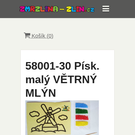
Košík (
0
)
58001-30 Písk.
malý VĚTRNÝ
MLÝN