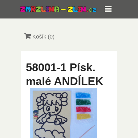
Košík (
0
)
58001-1 Písk.
malé ANDÍLEK